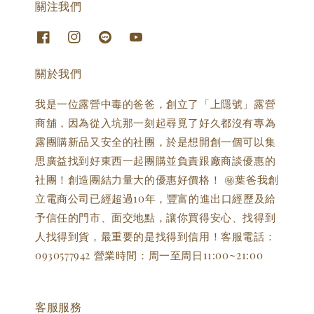
關注我們
關於我們
我是一位露營中毒的爸爸，創立了「上隱號」露營
商舖，因為從入坑那一刻起尋覓了好久都沒有專為
露團購新品又安全的社團，於是想開創一個可以集
思廣益找到好東西一起團購並負責跟廠商談優惠的
社團！創造團結力量大的優惠好價格！ ㊙️葉爸我創
立電商公司已經超過10年，豐富的進出口經歷及給
予信任的門市、面交地點，讓你買得安心、找得到
人找得到貨，最重要的是找得到信用！客服電話：
0930577942 營業時間：周一至周日11:00~21:00
客服服務