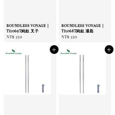
boundless voyage｜
boundless voyage｜
Ti1069T純鈦 叉子
Ti1068T純鈦 湯匙
Regular
NT$ 350
Regular
NT$ 350
price
price