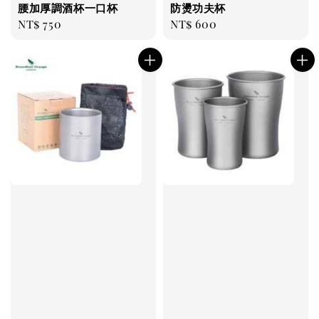
腰加厚調酒杯一口杯
防燙功夫杯
Regular
NT$ 750
Regular
NT$ 600
price
price