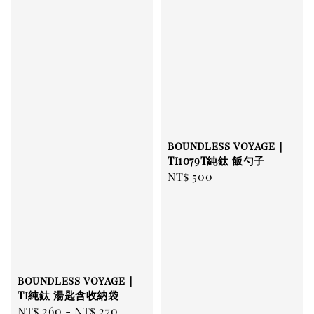
boundless voyage｜
Ti1079T純鈦 飯勺子
Regular
NT$ 500
price
boundless voyage｜
Ti純鈦 湯匙含收納袋
Regular
NT$ 260
-
NT$ 270