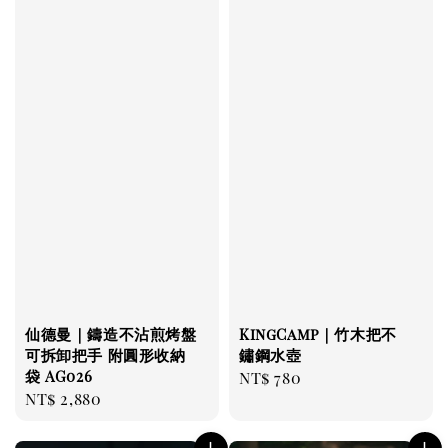
仙德曼｜鑄造不沾煎烤盤
KingCamp｜竹木把不
可拆卸把手 附圓形收納
鏽鋼水壺
袋 AG026
Regular
NT$ 780
Regular
NT$ 2,880
price
price