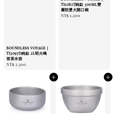
Ti1082T純鈦 300ml雙
層防燙大開口碗
Regular
NT$ 1,200
price
boundless voyage｜
Ti3097D純鈦 2L明火鳴
笛茶水壺
Regular
NT$ 2,500
price