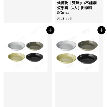
仙德曼｜雙層304不鏽鋼
笠形碗（4入）附網袋
SG0142
Regular
NT$ 888
price