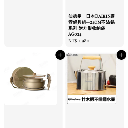
仙德曼｜日本Daikin露
營鍋具組—24cm不沾鍋
系列 附方形收納袋
AG024
Regular
NT$ 1,980
price