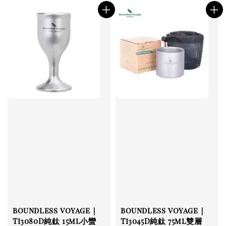
boundless voyage｜
boundless voyage｜
Ti3080D純鈦 15ml小蠻
Ti3045D純鈦 75ml雙層