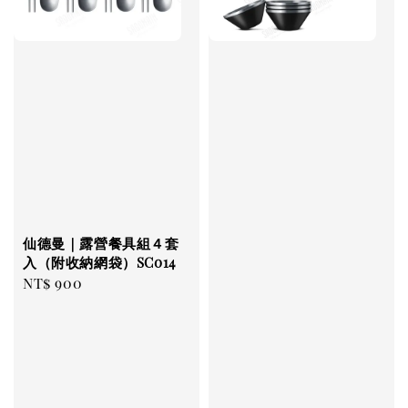
仙德曼｜露營餐具組４套
入（附收納網袋）SC014
Regular
NT$ 900
price