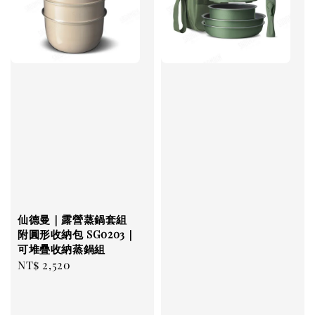
仙德曼｜露營蒸鍋套組
附圓形收納包 SG0203｜
可堆疊收納蒸鍋組
Regular
NT$ 2,520
price