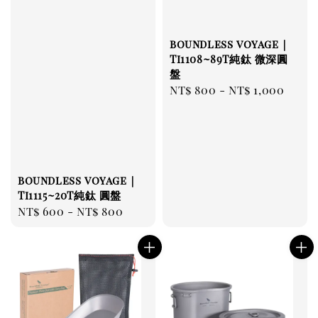
boundless voyage｜
Ti1108~89T純鈦 微深圓
盤
Regular
NT$ 800
-
NT$ 1,000
price
boundless voyage｜
Ti1115~20T純鈦 圓盤
Regular
NT$ 600
-
NT$ 800
price