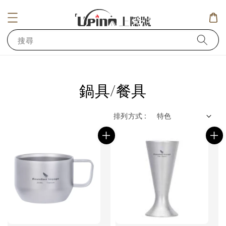
搜尋
鍋具/餐具
排列方式 :