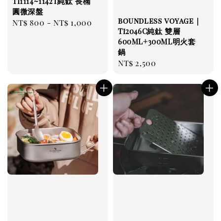
Ti1114~1142T純鈦 長橢
圓微深盤
boundless voyage｜
Regular
NT$ 800
-
NT$ 1,000
Ti2046C純鈦 雙層
price
600ML+300ML明火套
鍋
Regular
NT$ 2,500
price