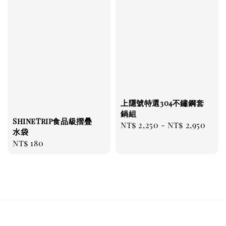
上隱號特選304不鏽鋼套
鍋組
ShineTrip食品級摺疊
Regular
NT$ 2,250
-
NT$ 2,950
水袋
price
Regular
NT$ 180
price