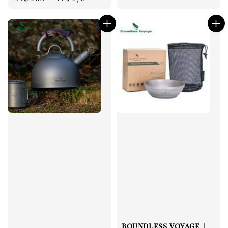
price
boundless voyage｜