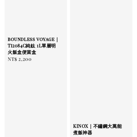
boundless voyage｜
Ti2084C純鈦 1L單層明
火飯盒便當盒
Regular
NT$ 2,200
price
KINOX｜不鏽鋼大萬能
煮飯神器