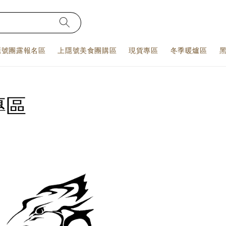
隱號團露報名區
上隱號美食團購區
現貨專區
冬季暖爐區
專區