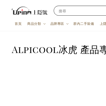
搜尋
首頁
商品分類
品牌專區
群內二手裝備
上
Alpicool冰虎 產品