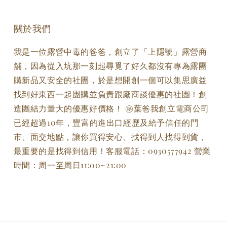
關於我們
我是一位露營中毒的爸爸，創立了「上隱號」露營商
舖，因為從入坑那一刻起尋覓了好久都沒有專為露團
購新品又安全的社團，於是想開創一個可以集思廣益
找到好東西一起團購並負責跟廠商談優惠的社團！創
造團結力量大的優惠好價格！ ㊙️葉爸我創立電商公司
已經超過10年，豐富的進出口經歷及給予信任的門
市、面交地點，讓你買得安心、找得到人找得到貨，
最重要的是找得到信用！客服電話：0930577942 營業
時間：周一至周日11:00~21:00