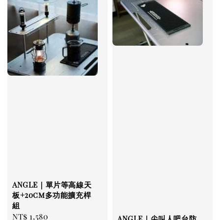
ANGLE｜單片等高線天
板+20cm多功能擴充桿
組
Regular
NT$ 1,580
ANGLE｜尖叫人吧台防