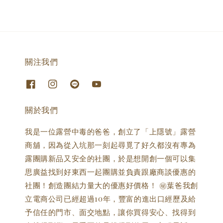
關注我們
關於我們
我是一位露營中毒的爸爸，創立了「上隱號」露營
商舖，因為從入坑那一刻起尋覓了好久都沒有專為
露團購新品又安全的社團，於是想開創一個可以集
思廣益找到好東西一起團購並負責跟廠商談優惠的
社團！創造團結力量大的優惠好價格！ ㊙️葉爸我創
立電商公司已經超過10年，豐富的進出口經歷及給
予信任的門市、面交地點，讓你買得安心、找得到