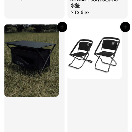
price
水墊
Regular
NT$ 680
price