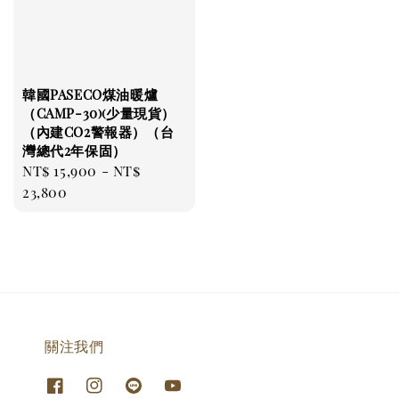
韓國PASECO煤油暖爐
（CAMP-30)(少量現貨）
（內建CO2警報器）（台
灣總代2年保固）
Regular
NT$ 15,900
-
NT$
price
23,800
關注我們