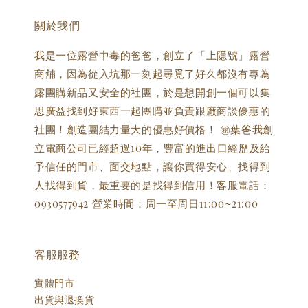
關於我們
我是一位露營中毒的爸爸，創立了「上隱號」露營
商舖，因為從入坑那一刻起尋覓了好久都沒有專為
露團購新品又安全的社團，於是想開創一個可以集
思廣益找到好東西一起團購並負責跟廠商談優惠的
社團！創造團結力量大的優惠好價格！ ㊙️葉爸我創
立電商公司已經超過10年，豐富的進出口經歷及給
予信任的門市、面交地點，讓你買得安心、找得到
人找得到貨，最重要的是找得到信用！客服電話：
0930577942 營業時間：周一至周日11:00~21:00
客服服務
實體門市
出貨與退換貨