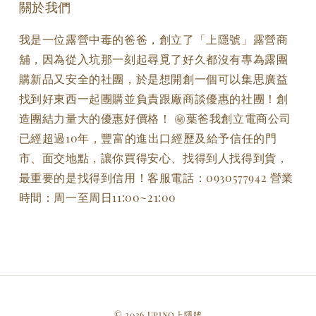
關於我們
我是一位露營中毒的爸爸，創立了「上隱號」露營商
舖，因為從入坑那一刻起尋覓了好久都沒有專為露團
購新品又安全的社團，於是想開創一個可以集思廣益
找到好東西一起團購並負責跟廠商談優惠的社團！創
造團結力量大的優惠好價格！ ㊙️葉爸我創立電商公司
已經超過10年，豐富的進出口經歷及給予信任的門
市、面交地點，讓你買得安心、找得到人找得到貨，
最重要的是找得到信用！客服電話：0930577942 營業
時間：周一至周日11:00~21:00
© 2026 Upino上隱號