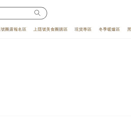
隱號團露報名區
上隱號美食團購區
現貨專區
冬季暖爐區