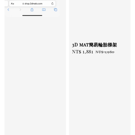
3D mat簡易輪胎梯架
Sale
NT$ 1,881
Regular
NT$ 1,980
price
price