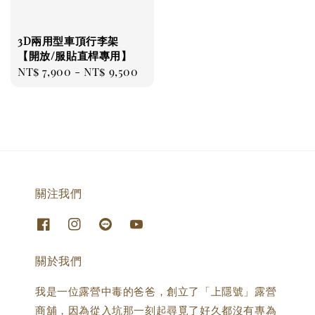
3D兩用型車頂行李架
【開放/服貼直桿專用】
Regular
NT$ 7,900
-
NT$ 9,500
price
關注我們
關於我們
我是一位露營中毒的爸爸，創立了「上隱號」露營
商舖，因為從入坑那一刻起尋覓了好久都沒有專為