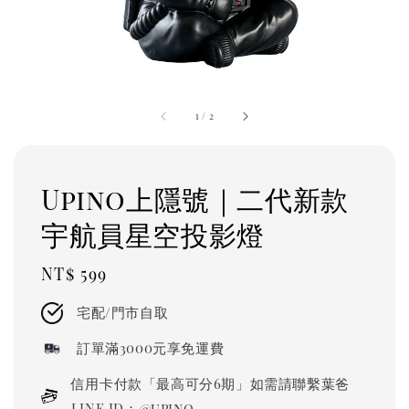
1
/
2
Upino上隱號｜二代新款
宇航員星空投影燈
Regular
NT$ 599
price
宅配/門市自取
訂單滿3000元享免運費
信用卡付款「最高可分6期」如需請聯繫葉爸
LINE ID：@upino