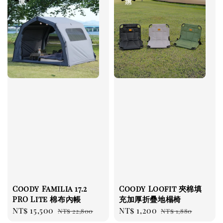
Coody Familia 17.2
Coody Loofit 夾棉填
PRO Lite 棉布內帳
充加厚折疊地榻椅
Sale
NT$ 15,500
Regular
Sale
NT$ 1,200
Regular
NT$ 22,800
NT$ 1,880
price
price
price
price