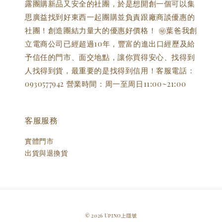
露團購新品又安全的社團，於是想開創一個可以集
思廣益找到好東西一起團購並負責跟廠商談優惠的
社團！創造團結力量大的優惠好價格！ ㊙️葉爸我創
立電商公司已經超過10年，豐富的進出口經歷及給
予信任的門市、面交地點，讓你買得安心、找得到
人找得到貨，最重要的是找得到信用！客服電話：
0930577942 營業時間：周一至周日11:00~21:00
客服服務
實體門市
出貨與退換貨
© 2026 Upino上隱號