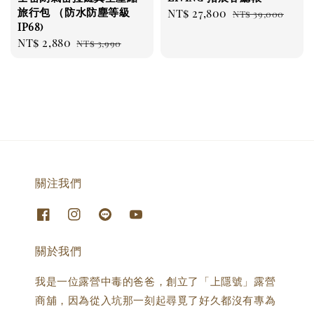
旅行包 （防水防塵等級
Sale
NT$ 27,800
Regular
NT$ 39,000
IP68)
price
price
Sale
NT$ 2,880
Regular
NT$ 3,990
price
price
關注我們
關於我們
我是一位露營中毒的爸爸，創立了「上隱號」露營
商舖，因為從入坑那一刻起尋覓了好久都沒有專為