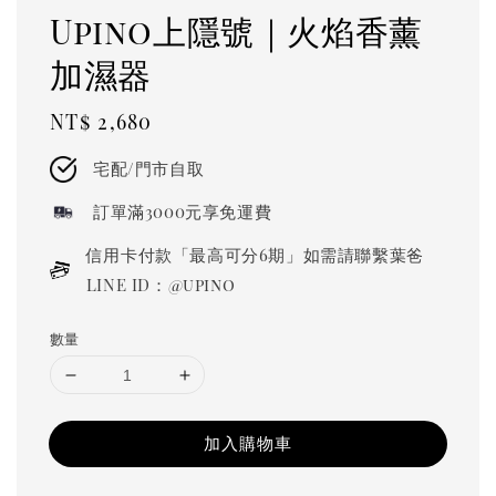
Upino上隱號｜火焰香薰
加濕器
Regular
NT$ 2,680
price
宅配/門市自取
訂單滿3000元享免運費
信用卡付款「最高可分6期」如需請聯繫葉爸
LINE ID：@upino
數量
加入購物車