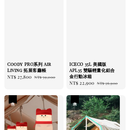
Coody PRO系列 Air
ICECO 35L 美國版
Living 拓展客廳帳
APL35 雙驅輕量化鋁合
金行動冰箱
Sale
NT$ 27,800
Regular
NT$ 39,000
Sale
NT$ 22,900
Regular
price
price
NT$ 26,900
price
price
優惠
優惠