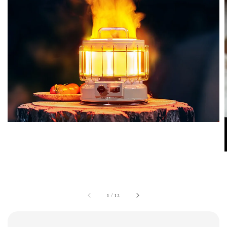
1
/
12