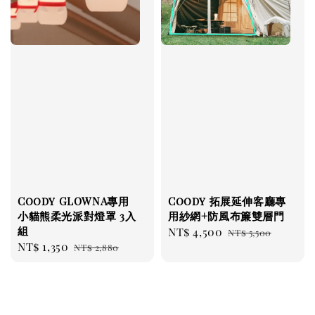
Coody GLOWNA專用
Coody 拓展延伸客廳專
小貓熊柔光派對燈罩 3入
用紗網+防風布簾雙層門
組
Sale
NT$ 4,500
Regular
NT$ 5,500
Sale
NT$ 1,350
Regular
NT$ 2,880
price
price
price
price