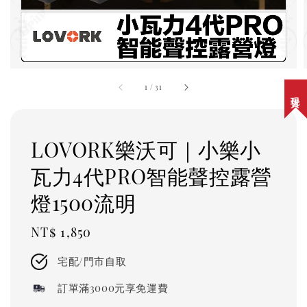
1
/
31
現貨
LOVORK樂沃可｜小樂小
瓦力4代PRO智能聲控露營
燈1500流明
Regular
NT$ 1,850
price
宅配/門市自取
訂單滿3000元享免運費