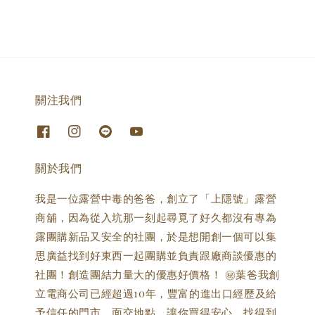
關注我們
關於我們
我是一位露營中毒的爸爸，創立了「上隱號」露營
商舖，因為從入坑那一刻起尋覓了好久都沒有專為
露團購新品又安全的社團，於是想開創一個可以集
思廣益找到好東西一起團購並負責跟廠商談優惠的
社團！創造團結力量大的優惠好價格！ ㊙️葉爸我創
立電商公司已經超過10年，豐富的進出口經歷及給
予信任的門市、面交地點，讓你買得安心、找得到