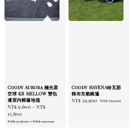
Coody Aurora 極光星
Coody HAVENA哈瓦那
空球 KR MELLOW 雙包
棉布充氣帳篷
邊室內帳篷地毯
Sale
NT$ 29,900
Regular
NT$ 35,000
Sale
NT$ 9,600
-
NT$
price
price
price
15,800
Regular
NT$ 12,800
-
NT$ 19,000
price