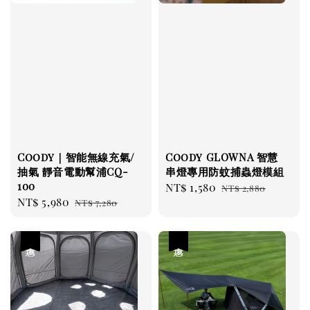
Coody｜智能無線充氣/
Coody GLOWNA 智慧
抽氣 靜音電動幫浦CQ-
串燈專用防蚊捕蟲燈模組
100
Sale
NT$ 1,580
Regular
NT$ 2,880
Sale
NT$ 5,980
Regular
NT$ 7,280
price
price
price
price
優惠
優惠