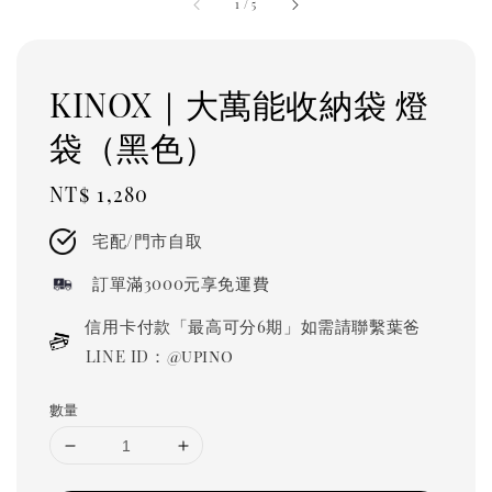
1
/
5
KINOX｜大萬能收納袋 燈
袋（黑色）
Regular
NT$ 1,280
price
宅配/門市自取
訂單滿3000元享免運費
信用卡付款「最高可分6期」如需請聯繫葉爸
LINE ID：@upino
數量