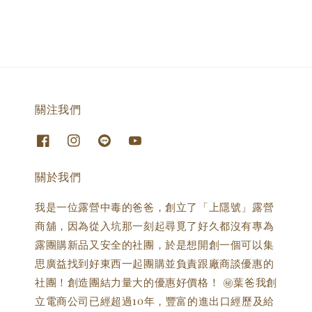
關注我們
關於我們
我是一位露營中毒的爸爸，創立了「上隱號」露營
商舖，因為從入坑那一刻起尋覓了好久都沒有專為
露團購新品又安全的社團，於是想開創一個可以集
思廣益找到好東西一起團購並負責跟廠商談優惠的
社團！創造團結力量大的優惠好價格！ ㊙️葉爸我創
立電商公司已經超過10年，豐富的進出口經歷及給