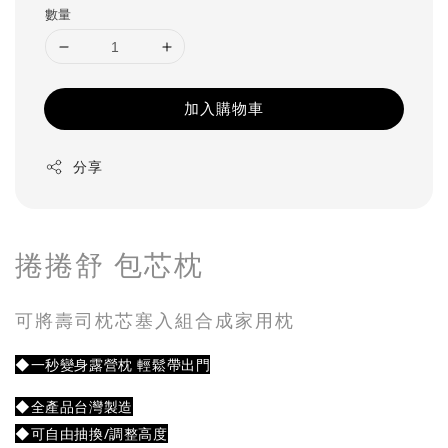
數量
加入購物車
分享
捲捲舒 包芯枕
可將壽司枕芯塞入組合成家用枕
◆一秒變身露營枕 輕鬆帶出門
◆全產品台灣製造
◆可自由抽換/調整高度