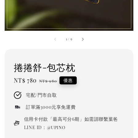
1
/
9
捲捲舒-包芯枕
Sale
NT$ 780
Regular
優惠
NT$ 980
price
price
宅配/門市自取
訂單滿3000元享免運費
信用卡付款「最高可分6期」如需請聯繫葉爸
LINE ID：@upino