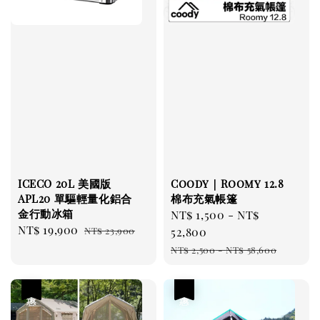
ICECO 20L 美國版
Coody｜Roomy 12.8
APL20 單驅輕量化鋁合
棉布充氣帳篷
金行動冰箱
Sale
NT$ 1,500
-
NT$
Sale
NT$ 19,900
Regular
NT$ 23,900
price
52,800
price
price
Regular
NT$ 2,500
-
NT$ 58,600
price
優惠
優惠