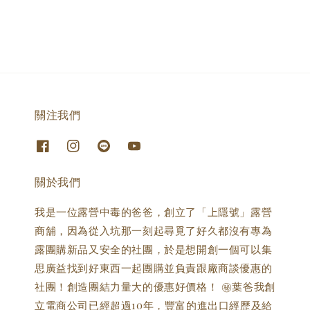
關注我們
關於我們
我是一位露營中毒的爸爸，創立了「上隱號」露營
商舖，因為從入坑那一刻起尋覓了好久都沒有專為
露團購新品又安全的社團，於是想開創一個可以集
思廣益找到好東西一起團購並負責跟廠商談優惠的
社團！創造團結力量大的優惠好價格！ ㊙️葉爸我創
立電商公司已經超過10年，豐富的進出口經歷及給