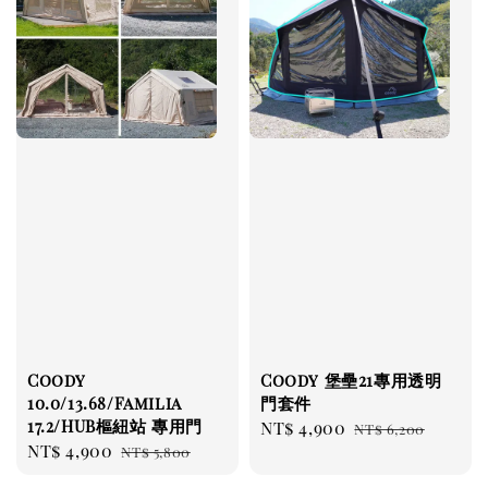
Coody
Coody 堡壘21專用透明
10.0/13.68/Familia
門套件
17.2/HUB樞紐站 專用門
Sale
NT$ 4,900
Regular
NT$ 6,200
Sale
NT$ 4,900
Regular
NT$ 5,800
price
price
price
price