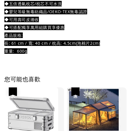
◆五倍透氣枕芯/枕芯不可水洗
◆嬰兒等級無毒紡織品/OEKO-TEX無毒認證
◆可用壽司皮捲收
◆可搭配獨享萬用組購買享優惠
產品規格:
長: 61 cm / 寬: 40 cm / 枕高: 4.5cm(泡棉片2cm)
重量:  600g
您可能也喜歡
優惠
優惠