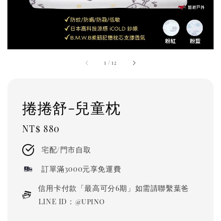
1
/
12
捲捲舒-兒童枕
Regular
NT$ 880
price
宅配/門市自取
訂單滿3000元享免運費
信用卡付款「最高可分6期」如需請聯繫葉爸
LINE ID：@upino