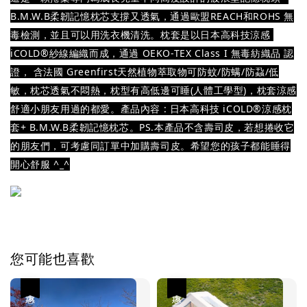
B.M.W.B柔韌記憶枕芯支撐又透氣，通過歐盟REACH和ROHS 無
毒檢測，並且可以用洗衣機清洗。枕套是以日本高科技涼感 
iCOLD®紗線編織而成，通過 OEKO-TEX Class I 無毒紡織品 認
證， 含法國 Greenfirst天然植物萃取物可防蚊/防螨/防蝨/低
敏，枕芯透氣不悶熱，枕型有高低邊可睡(人體工學型)，枕套涼感
舒適小朋友用過的都愛。產品內容 : 日本高科技 iCOLD®涼感枕
套+ B.M.W.B柔韌記憶枕芯。PS.本產品不含壽司皮，若想捲收它
的朋友們，可考慮同訂單中加購壽司皮。希望您的孩子都能睡得
開心舒服 ^_^
您可能也喜歡
優惠
優惠