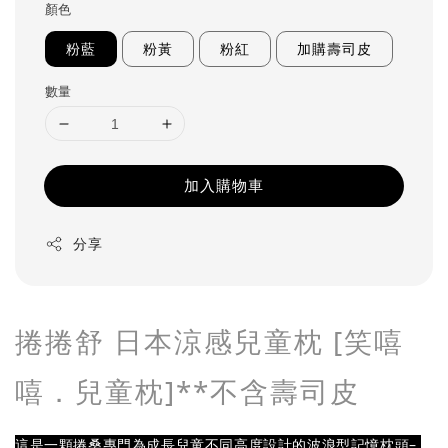
顏色
粉藍
粉黃
粉紅
加購壽司皮
數量
加入購物車
分享
捲捲舒 日本涼感兒童枕 [笑嘻
嘻．兒童枕]**不含壽司皮
這是一顆捲桑專門為成長兒童不同高度設計的波浪型記憶枕頭– 