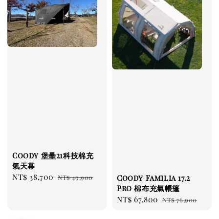
Coody 堡壘21科技棉充
氣天幕
Sale
NT$ 38,700
Regular
NT$ 49,900
Coody Familia 17.2
price
price
Pro 棉布充氣帳篷
Sale
NT$ 67,800
Regular
NT$ 76,900
price
price