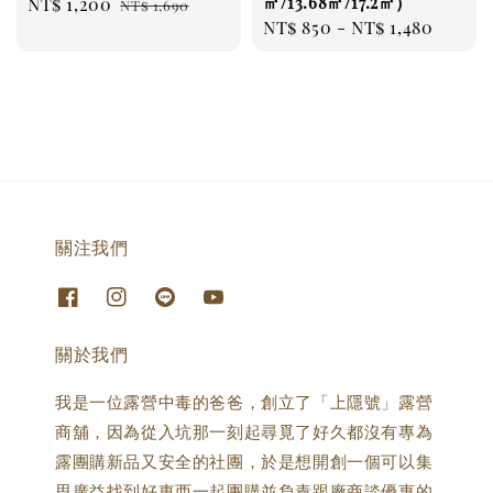
㎡/13.68㎡/17.2㎡）
Sale
NT$ 1,200
Regular
NT$ 1,690
Regular
NT$ 850
-
NT$ 1,480
price
price
price
關注我們
關於我們
我是一位露營中毒的爸爸，創立了「上隱號」露營
商舖，因為從入坑那一刻起尋覓了好久都沒有專為
露團購新品又安全的社團，於是想開創一個可以集
思廣益找到好東西一起團購並負責跟廠商談優惠的