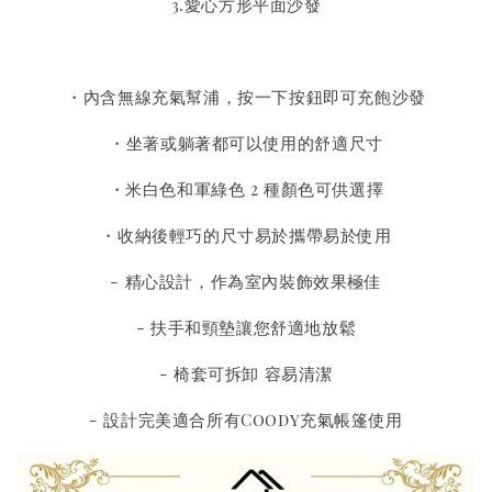
3.愛心方形平面沙發
・內含無線充氣幫浦，按一下按鈕即可充飽沙發
・坐著或躺著都可以使用的舒適尺寸
・米白色和軍綠色 2 種顏色可供選擇
・收納後輕巧的尺寸易於攜帶易於使用
- 精心設計，作為室內裝飾效果極佳
- 扶手和頸墊讓您舒適地放鬆
- 椅套可拆卸 容易清潔
- 設計完美適合所有Coody充氣帳篷使用