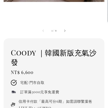
1
/
9
Coody ｜韓國新版充氣沙
發
Regular
NT$ 6,600
price
宅配/門市自取
訂單滿3000元享免運費
信用卡付款「最高可分6期」如需請聯繫葉爸
LINE ID：@upino