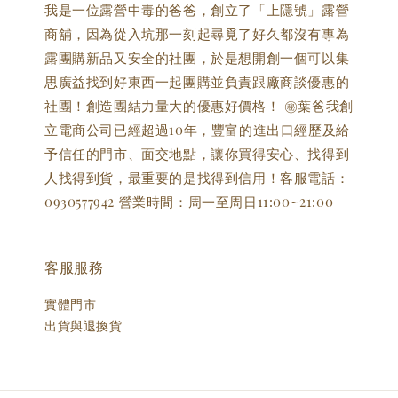
我是一位露營中毒的爸爸，創立了「上隱號」露營
商舖，因為從入坑那一刻起尋覓了好久都沒有專為
露團購新品又安全的社團，於是想開創一個可以集
思廣益找到好東西一起團購並負責跟廠商談優惠的
社團！創造團結力量大的優惠好價格！ ㊙️葉爸我創
立電商公司已經超過10年，豐富的進出口經歷及給
予信任的門市、面交地點，讓你買得安心、找得到
人找得到貨，最重要的是找得到信用！客服電話：
0930577942 營業時間：周一至周日11:00~21:00
客服服務
實體門市
出貨與退換貨