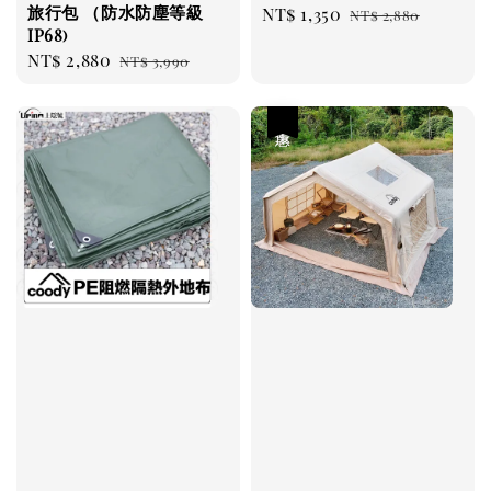
旅行包 （防水防塵等級
Sale
NT$ 1,350
Regular
NT$ 2,880
IP68)
price
price
Sale
NT$ 2,880
Regular
NT$ 3,990
price
price
優惠