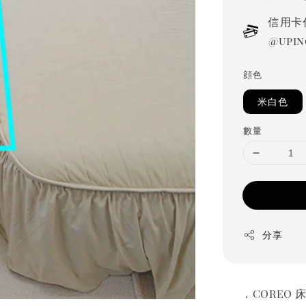
信用卡
@upin
顔色
米白色
數量
分享
．COREO