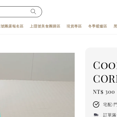
隱號團露報名區
上隱號美食團購區
現貨專區
冬季暖爐區
Coo
CO
Sale
NT$ 300
price
宅配/
訂單滿