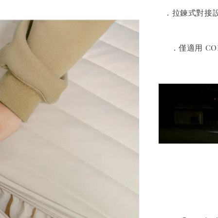
．拉鍊式對接
．僅適用 CO