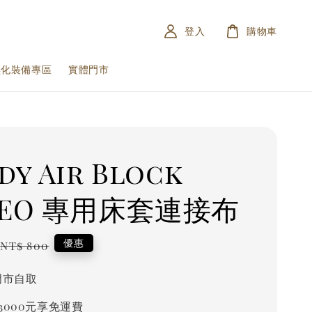
登入
購物車
黑化裝備專區
實體門市
dy Air Block
REO 專用床套連接布
Regular
優惠
NT$ 800
price
門市自取
3000元享免運費