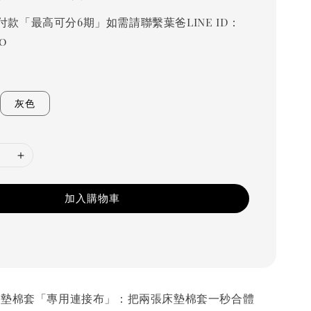
付款「最高可分6期」如需請聯繫葉爸LINE ID：
o
灰色
加入購物車
 床墊棉套「專用連接布」：把兩張床墊棉套一秒合體